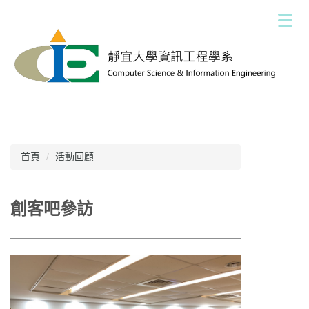
跳
到
主
要
內
容
區
首頁
活動回顧
創客吧參訪