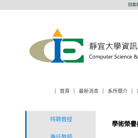
跳
回首
到
主
要
內
容
區
首頁
最新消息
系所簡介
特聘教授
學術榮譽
專任教師