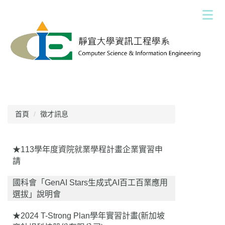
跳
到
主
要
內
容
區
首頁
徵才訊息
★113學年度資院就業學程計畫企業實習申
請
國科會「GenAI Stars生成式AI百工百業應用
選拔」說明會
★2024 T-Strong Plan學年實習計畫(新加坡