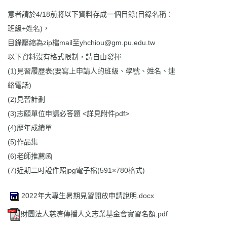
意者請於4/18前將以下資料存成一個目錄(目錄名稱：
班級+姓名)，
目錄壓縮為zip檔mail至yhchiou@gm.pu.edu.tw
以下資料沒有格式限制，請自由發揮
(1)見習履歷表(要寫上申請人的班級、學號、姓名、連
絡電話)
(2)見習計劃
(3)志願單位申請必答題 <詳見附件pdf>
(4)歷年成績單
(5)作品集
(6)老師推薦函
(7)近期二吋證件照jpg電子檔(591×780格式)
2022年大專生暑期見習開放申請說明.docx
財團法人慈濟傳播人文志業基金會實習名額.pdf