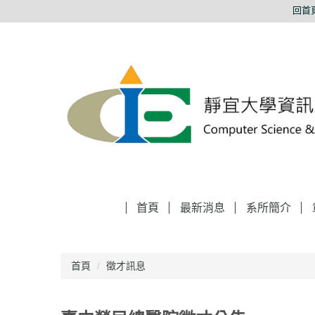
跳
回首
到
主
要
內
容
區
首頁
最新消息
系所簡介
首頁
徵才訊息