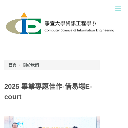
跳
到
主
要
內
容
區
首頁
關於我們
2025 畢業專題佳作-借易場E-
court