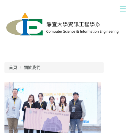
跳
到
主
要
內
容
區
首頁
關於我們